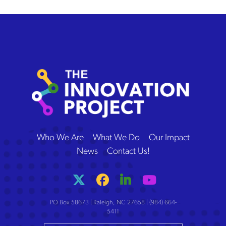
The Innovation Project
Who We Are
What We Do
Our Impact
News
Contact Us!
PO Box 58673 | Raleigh, NC 27658 | (984) 664-
5411